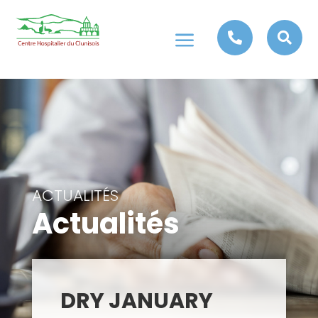
a


ACTUALITÉS
Actualités
DRY JANUARY