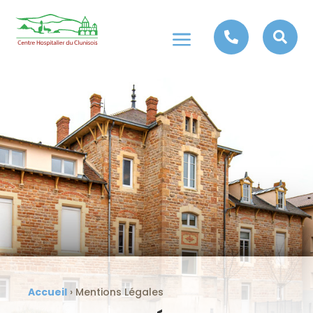
a


Accueil
›
Mentions Légales