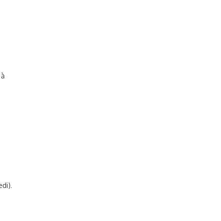
 à
di).