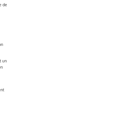
e de
on
t un
un
ent