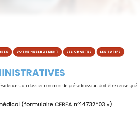
BRES
VOTRE HÉBERGEMENT
LES CHARTES
LES TARIFS
INISTRATIVES
ésidences, un dossier commun de pré-admission doit être renseigné :
 médical (formulaire CERFA n°14732*03 »)