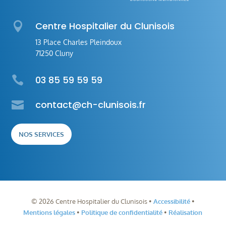

Centre Hospitalier du Clunisois
13 Place Charles Pleindoux
71250 Cluny

03 85 59 59 59

contact@ch-clunisois.fr
NOS SERVICES
©
2026
Centre Hospitalier du Clunisois •
Accessibilité
•
Mentions légales
•
Politique de confidentialité
•
Réalisation