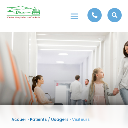
a


Accueil
›
Patients / Usagers
›
Visiteurs